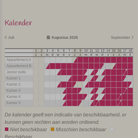
Kalender
Juli
Augustus 2026
September
1
2
3
4
5
6
7
8
9
10
11
12
13
14
15
16
17
18
19
z
z
m
d
w
d
v
z
z
m
d
w
d
v
z
z
m
d
w
Appartement A
Appartement B
Junior suite
Kamer 1
Kamer 2
Kamer 3
Kamer 4
Kamer 5
De kalender geeft een indicatie van beschikbaarheid, er
kunnen geen rechten aan worden ontleend.
Niet beschikbaar
Misschien beschikbaar
Beschikbaar