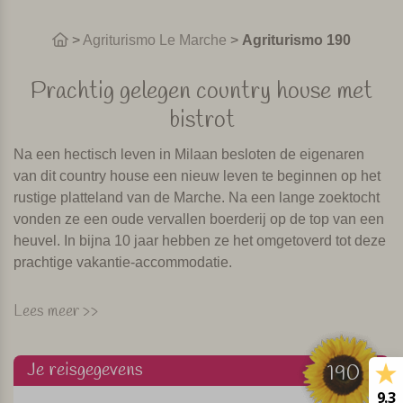
>
Agriturismo Le Marche
>
Agriturismo 190
Prachtig gelegen country house met
bistrot
Na een hectisch leven in Milaan besloten de eigenaren
van dit country house een nieuw leven te beginnen op het
rustige platteland van de Marche. Na een lange zoektocht
vonden ze een oude vervallen boerderij op de top van een
heuvel. In bijna 10 jaar hebben ze het omgetoverd tot deze
prachtige vakantie-accommodatie.
Milaan is de stad van design en dat hebben de eigenaren
Lees meer >>
duidelijk meegenomen naar de Marche. De huizen waarin
de kamers en appartementen zijn gevestigd zijn authentiek
Je reisgegevens
en met lokale materialen gerenoveerd. Maar de interieurs
190
zijn modern en gezellig. De kamers en appartementen zijn
9.3