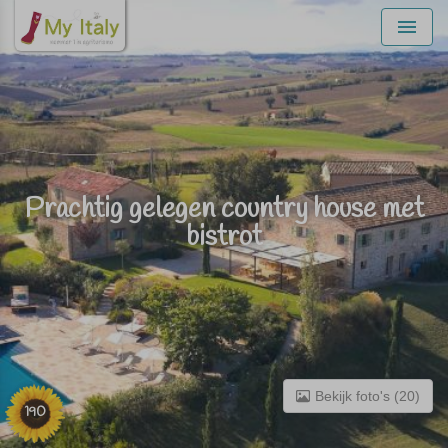
Menu
Prachtig gelegen country house met
bistrot
Bekijk foto's (20)
190