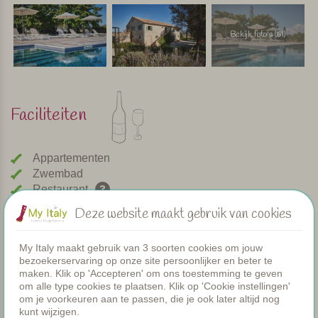
Bekijk foto's (61)
Faciliteiten
Appartementen
Zwembad
Restaurant
Kamers
Deze website maakt gebruik van cookies
Peuterbadje
Gezamenlijke diners
My Italy maakt gebruik van 3 soorten cookies om jouw
WIFI
bezoekerservaring op onze site persoonlijker en beter te
Verwarmd zwembad
maken. Klik op 'Accepteren' om ons toestemming te geven
om alle type cookies te plaatsen. Klik op 'Cookie instellingen'
Ontbijt
om je voorkeuren aan te passen, die je ook later altijd nog
Airco
kunt wijzigen.
Speeltuintje