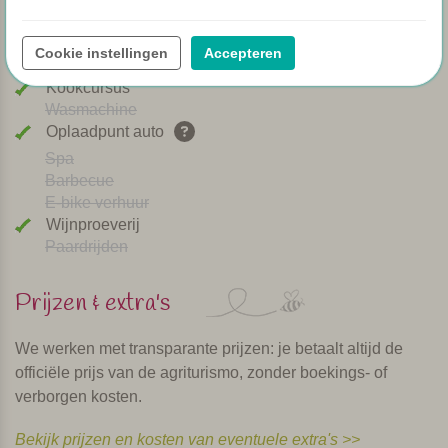
Brood service
Afwasmachine
Cookie instellingen
Accepteren
Honden welkom
Kookcursus
Wasmachine
Oplaadpunt auto
Spa
Barbecue
E-bike verhuur
Wijnproeverij
Paardrijden
Prijzen & extra's
We werken met transparante prijzen: je betaalt altijd de
officiële prijs van de agriturismo, zonder boekings- of
verborgen kosten.
Bekijk prijzen en kosten van eventuele extra's >>