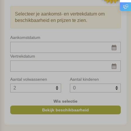
licht en met frisse kleuraccenten ingericht. In de receptie
hebben ze wisselende exposities van schilderijen en foto’s
Selecteer je aankomst- en vertrekdatum om
van lokale artiesten.
beschikbaarheid en prijzen te zien.
Zwembad met prachtig uitzicht
Aankomstdatum
Wat me bij aankomst direct opviel was de prachtige tuin. Ik
was er eind juni en ondanks de warmte stond alles nog
volop in bloei. Net als de huizen is ook de tuin tot in de
Vertrekdatum
puntjes verzorgd. Je ziet de liefde voor mooie dingen en
het respect voor de natuur. Op het meest panoramische
punt van het terrein is het mooie zwembad gelegen. Vanaf
Aantal volwassenen
Aantal kinderen
je ligbedje heb je een wijds uitzicht over de heuvels en
velden. Elk seizoen verandert de lappendeken die zich
voor je uitstrekt van kleur. In juni was het veelal groen en
Wis selectie
geel, van het gras en graan.
Bekijk beschikbaarheid
Ontbijt op het terras en bistrot
Iets hoger gelegen dan het zwembad is het terras waar het