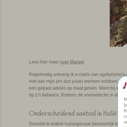
Lees hier meer
over Margot
Regelmatig ontvang ik e-mails van agriturismo's 
niet aan mijn (en dus jouw) wensen voldoen. Dit 
een gepast advies op maat geven. Want bij elk van
op z'n Italiaans. Kortom, de voorselectie is al doo
M
b
K
Onderscheidend aanbod in Italië
c
v
Doordat ik iedere huiseigenaar persoonlijk ken, 