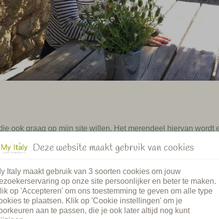
die ook graag op mijn site willen. Het merendeel hiervan wordt 
betekent dat mijn aanbod van agriturismo's beperkt is, maar op d
Deze website maakt gebruik van cookies
 mijn agriturismo's kun je vertrouwen op gastvrijheid en een aut
r mij gedaan. De vraag die rest voor jou is: wáár in Italië wil je
y Italy maakt gebruik van 3 soorten cookies om jouw
ezoekerservaring op onze site persoonlijker en beter te maken.
lik op 'Accepteren' om ons toestemming te geven om alle type
ookies te plaatsen. Klik op 'Cookie instellingen' om je
oorkeuren aan te passen, die je ook later altijd nog kunt
de route naar elke agriturismo zelf heb gereden en ook de omge