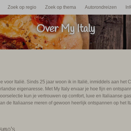
Zoek op regio
Zoek op thema
Autorondreizen
In
Over My Italy
efde voor Italië. Sinds 25 jaar woon ik in Italië, inmiddels aan h
erlandse eigenaresse. Met My Italy ervaar je hoe fijn en ontspan
 voorselectie kun je vertrouwen op comfort, luxe en Italiaanse g
an de Italiaanse meren of gewoon heerlijk ontspannen op het Ita
ismo's