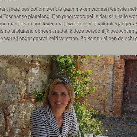
aan, maar besloot om werk te gaan maken van een website met bi
t Toscaanse platteland. Een groot voordeel is dat ik in Italië wo
 hun manier van hun leven maar weet ook wat vakantiegangers zo
urismo uitsluitend opneem, nadat ik deze persoonlijk bezocht e
 wat zij onder gastvrijheid verstaan. Zo komen alleen de echt g