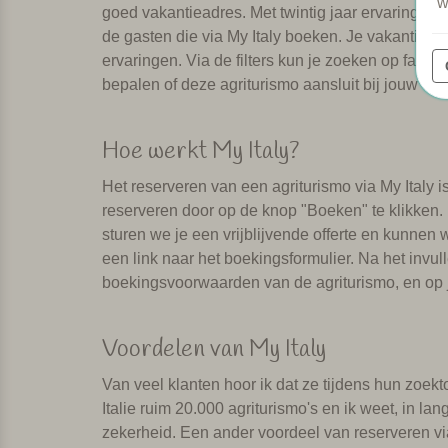
w
goed vakantieadres. Met twintig jaar ervaring we
de gasten die via My Italy boeken. Je vakantie i
ervaringen. Via de filters kun je zoeken op facilit
bepalen of deze agriturismo aansluit bij jouw we
Hoe werkt My Italy?
Het reserveren van een agriturismo via My Italy 
reserveren door op de knop "Boeken" te klikken.
sturen we je een vrijblijvende offerte en kunnen
een link naar het boekingsformulier. Na het invull
boekingsvoorwaarden van de agriturismo, en op j
Voordelen van My Italy
Van veel klanten hoor ik dat ze tijdens hun zoekto
Italie ruim 20.000 agriturismo's en ik weet, in lan
zekerheid. Een ander voordeel van reserveren via 