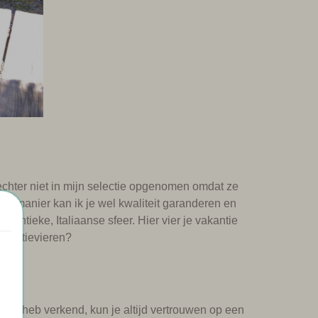
echter niet in mijn selectie opgenomen omdat ze
ie manier kan ik je wel kwaliteit garanderen en
hentieke, Italiaanse sfeer. Hier vier je vakantie
 vakantievieren?
ving heb verkend, kun je altijd vertrouwen op een